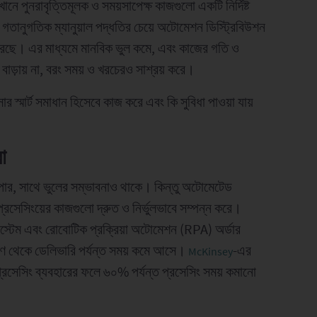
 পুনরাবৃত্তিমূলক ও সময়সাপেক্ষ কাজগুলো একটি নির্দিষ্ট
। গতানুগতিক ম্যানুয়াল পদ্ধতির চেয়ে অটোমেশন ডিস্ট্রিবিউশন
 করেছে। এর মাধ্যমে মানবিক ভুল কমে, এবং কাজের গতি ও
 বাড়ায় না, বরং সময় ও খরচেরও সাশ্রয় করে।
ার স্মার্ট সমাধান হিসেবে কাজ করে এবং কি সুবিধা পাওয়া যায়
া
যাপার, সাথে ভুলের সম্ভাবনাও থাকে। কিন্তু অটোমেটেড
প্রসেসিংয়ের কাজগুলো দ্রুত ও নির্ভুলভাবে সম্পন্ন করে।
িস্টেম এবং রোবোটিক প্রক্রিয়া অটোমেশন (RPA) অর্ডার
হণ থেকে ডেলিভারি পর্যন্ত সময় কমে আসে।
-এর
McKinsey
্রসেসিং ব্যবহারের ফলে ৬০% পর্যন্ত প্রসেসিং সময় কমানো