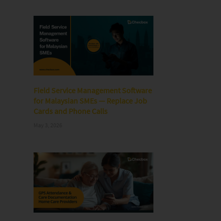
Field Service Management Software
for Malaysian SMEs — Replace Job
Cards and Phone Calls
May 3, 2026