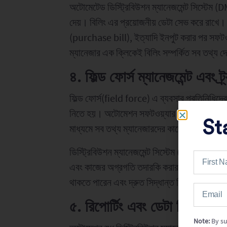
অটোমেটেড ডিস্ট্রিবিউশন ম্যানেজমেন্ট সিস্টেম 
দেয়। বিলিং এর প্রয়োজনীয় ডেটা সেভ করে রাখে
(purchase bill), ইত্যাদি ইনপুট করার পর সফটও
ম্যানেজার এক ক্লিকেই বিলিং সম্পর্কিত সব তথ্য
৪. ফিল্ড ফোর্স ম্যানেজমেন্ট এবং ট
ফিল্ড ফোর্স(field force) এ ব্যবসার প্রতিনিধিদের ব
নিতে হয়। অটোমেশন সফটওয়্যার ফিল্ড ফোর্স ট্র্যাক
St
মাধ্যমে সব তথ্য ম্যানেজারদের কাছে পৌঁছে দেয়।
ডিস্ট্রিবিউশন ম্যানেজমেন্ট সিস্টেম (DMS) সফটওয
এবং কাজের অগ্রগতি তদারকি করার সুযোগ দেয়। এত
থাকতে পারেন এবং দ্রুত সিদ্ধান্ত নিতে সক্ষম হন,
৫. রিপোর্টিং এবং ডেটা বিশ্লেষণ
Note:
By su