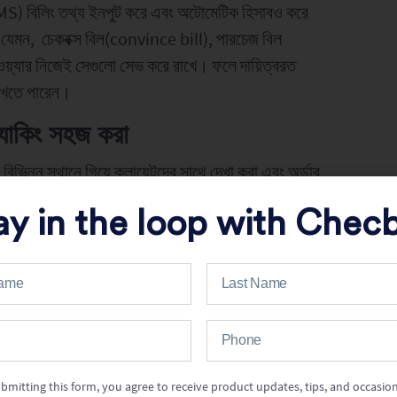
(DMS) বিলিং তথ্য ইনপুট করে এবং অটোমেটিক হিসাবও করে
। যেমন, চেকবক্স বিল(convince bill), পারচেজ বিল
য়্যার নিজেই সেগুলো সেভ করে রাখে। ফলে দায়িত্বরত
 দেখতে পারেন।
্র্যাকিং সহজ করা
িভিন্ন স্থানে গিয়ে ক্লায়েন্টদের সাথে দেখা করা এবং অর্ডার
িংকে সহজ ও কার্যকর করে তোলে। ফিল্ড ফোর্স ট্র্যাকিংয়ের
ay in the loop with Chec
়্যারটি ফিল্ড প্রতিনিধিদের রিয়েল-টাইম লোকেশন, উপস্থিতি,
ে করে ম্যানেজাররা সহজেই দলের কার্যক্রম সম্পর্কে আপডেট
 যা ব্যবসার সামগ্রিক দক্ষতা এবং সাফল্যকে ত্বরান্বিত করে।
bmitting this form, you agree to receive product updates, tips, and occasion