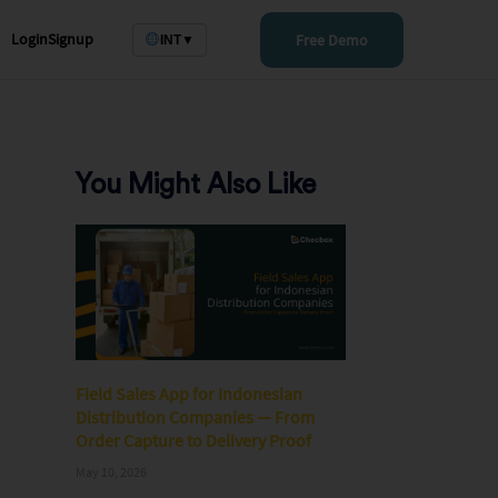
Login
Signup
Free Demo
INT
▼
You Might Also Like
Field Sales App for Indonesian
Distribution Companies — From
Order Capture to Delivery Proof
May 10, 2026