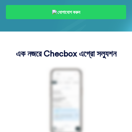
যোগাযোগ করুন
এক নজরে Checbox এগ্রো সল্যুশন